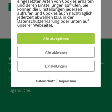
eingesetzten Arten von Cookies erhalten
speichern.
und deren Einstellungen aufrufen. Sie
können die Einstellungen jederzeit
aufrufen und Cookies auch nachträglich
jederzeit abwählen (z.B. in der
Datenschutzerklärung oder unten auf
unserer Webseite).
Alle akzeptieren
Alle ablehnen
Wer sind wir?
Einstellungen
Wir sind einer der größten Tennisvereine
Hannovers mit vielen aktiven Mannschaften in
|
Datenschutz
Impressum
jeder Altersklasse für Damen, Herren und
Jugendliche.