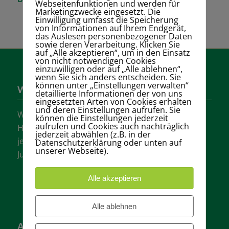
Webseitenfunktionen und werden für
Marketingzwecke eingesetzt. Die
Einwilligung umfasst die Speicherung
von Informationen auf Ihrem Endgerät,
das Auslesen personenbezogener Daten
sowie deren Verarbeitung. Klicken Sie
auf „Alle akzeptieren“, um in den Einsatz
von nicht notwendigen Cookies
einzuwilligen oder auf „Alle ablehnen“,
wenn Sie sich anders entscheiden. Sie
können unter „Einstellungen verwalten“
Wer sind wir?
detaillierte Informationen der von uns
eingesetzten Arten von Cookies erhalten
und deren Einstellungen aufrufen. Sie
Wir sind einer der größten Tennisvereine
können die Einstellungen jederzeit
aufrufen und Cookies auch nachträglich
Hannovers mit vielen aktiven Mannschaften in
jederzeit abwählen (z.B. in der
jeder Altersklasse für Damen, Herren und
Datenschutzerklärung oder unten auf
unserer Webseite).
Jugendliche.
Alle akzeptieren
Alle ablehnen
Adresse