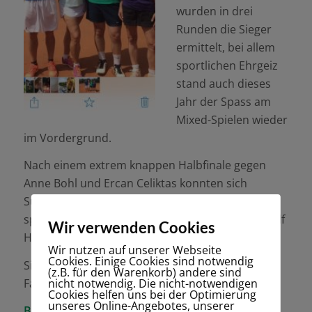
wurden in drei
Runden die Sieger
ermittelt, bei allem
sportlichen Ehrgeiz
stand auch dieses
Jahr der Spass am
Mixed-Spielen wieder
im Vordergrund.
Nach einem extrem knappen Halbfinale gegen
Anne Bohl und Ercan Celiktas konnten sich
Susanne und Hannes Michel in einem
spannenden Finale auch gegen Antje Brüll und Ulf
Wir verwenden Cookies
Hubert durchsetzen.
Wir nutzen auf unserer Webseite
Cookies. Einige Cookies sind notwendig
Sieger der Nebenrunde wurden Elisabeth und
(z.B. für den Warenkorb) andere sind
Fabian Suri-Payer vom Polizei Sportverein.
nicht notwendig. Die nicht-notwendigen
Cookies helfen uns bei der Optimierung
unseres Online-Angebotes, unserer
Bis zum nächsten Jahr!