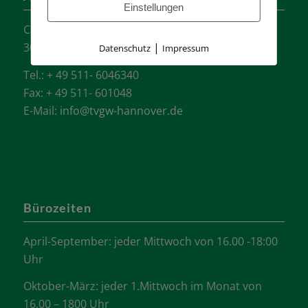
Einstellungen
Carl-Loges-Str.12
|
30657 Hannover
Datenschutz
Impressum
Tel.: + 49 511- 6046340
Fax: + 49 511- 601048
E-Mail:
info@tvgw-hannover.de
Bürozeiten
April-September: jeder Mittwoch von 16.00 -18:00
Uhr
Oktober-März: jeder 1.Mittwoch im Monat von
16.00 – 1800 Uhr