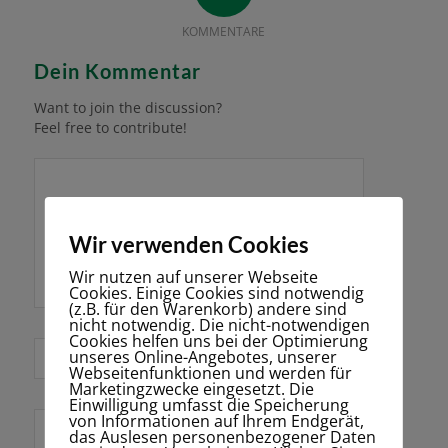
KOMMENTARE
Dein Kommentar
Want to join the discussion?
Feel free to contribute!
Wir verwenden Cookies
Wir nutzen auf unserer Webseite
Cookies. Einige Cookies sind notwendig
(z.B. für den Warenkorb) andere sind
nicht notwendig. Die nicht-notwendigen
Cookies helfen uns bei der Optimierung
*
unseres Online-Angebotes, unserer
Name
Webseitenfunktionen und werden für
Marketingzwecke eingesetzt. Die
Einwilligung umfasst die Speicherung
von Informationen auf Ihrem Endgerät,
E-Mail-Adresse
das Auslesen personenbezogener Daten
*