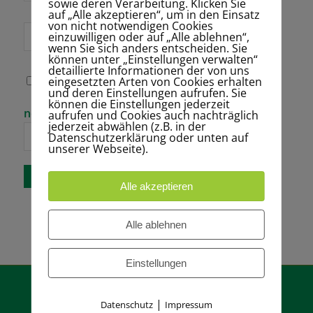
sowie deren Verarbeitung. Klicken Sie
auf „Alle akzeptieren“, um in den Einsatz
von nicht notwendigen Cookies
Website
einzuwilligen oder auf „Alle ablehnen“,
wenn Sie sich anders entscheiden. Sie
können unter „Einstellungen verwalten“
detaillierte Informationen der von uns
eingesetzten Arten von Cookies erhalten
Name, E-Mail-
und deren Einstellungen aufrufen. Sie
Adresse und
können die Einstellungen jederzeit
Website in
Bitte gib eine
neunzehn − 13 =
aufrufen und Cookies auch nachträglich
diesem Browser
Antwort in
jederzeit abwählen (z.B. in der
für meinen
Ziffern ein:
Datenschutzerklärung oder unten auf
nächsten
unserer Webseite).
Kommentar
speichern.
Alle akzeptieren
Alle ablehnen
Einstellungen
|
Datenschutz
Impressum