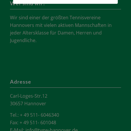
Wer sind wir?
Wir sind einer der größten Tennisvereine
Hannovers mit vielen aktiven Mannschaften in
jeder Altersklasse für Damen, Herren und
Jugendliche.
Adresse
Carl-Loges-Str.12
30657 Hannover
Tel.: + 49 511- 6046340
Fax: + 49 511- 601048
E-Mail:
info@tvgw-hannover.de