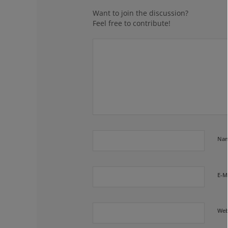
Want to join the discussion?
Feel free to contribute!
Na
E-M
Web