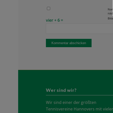
Nam
näc
Bitt
vier + 6 =
Wer sind wir?
Wir sind einer der größten
Tennisvereine Hannovers mit viele