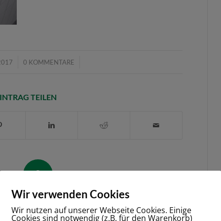
/
2017
0 KOMMENTARE
INTRAG TEILEN
0
Wir verwenden Cookies
KOMMENTARE
Wir nutzen auf unserer Webseite Cookies. Einige
Cookies sind notwendig (z.B. für den Warenkorb)