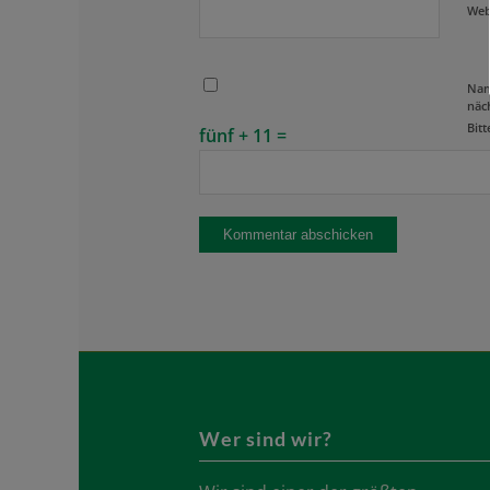
Web
Nam
näc
Bitt
fünf + 11 =
Wer sind wir?