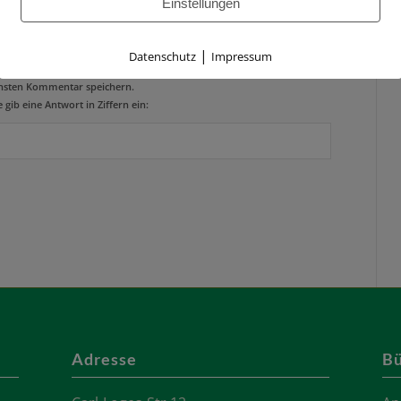
Einstellungen
site
|
Datenschutz
Impressum
e, E-Mail-Adresse und Website in diesem Browser für meinen
hsten Kommentar speichern.
e gib eine Antwort in Ziffern ein:
Adresse
Bü