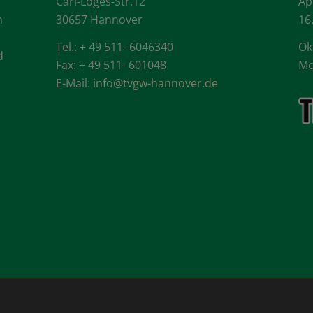
Carl-Loges-Str.12
Ap
n
30657 Hannover
16
Tel.: + 49 511- 6046340
Ok
d
Fax: + 49 511- 601048
Mo
E-Mail:
info@tvgw-hannover.de