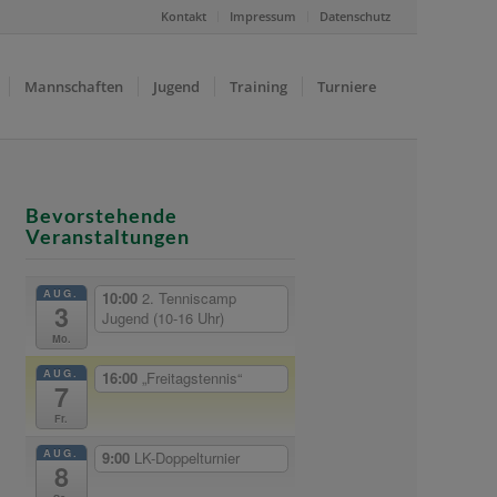
Kontakt
Impressum
Datenschutz
Mannschaften
Jugend
Training
Turniere
Bevorstehende
Veranstaltungen
AUG.
10:00
2. Tenniscamp
3
Jugend (10-16 Uhr)
Mo.
AUG.
16:00
„Freitagstennis“
7
Fr.
AUG.
9:00
LK-Doppelturnier
8