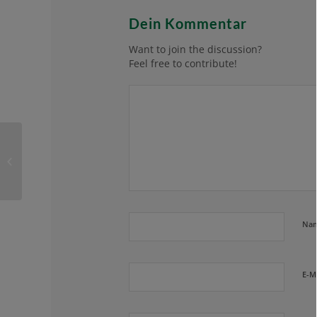
Dein Kommentar
Want to join the discussion?
Feel free to contribute!
Grün-Weiss Party am 15.11. ab 19
Uhr
Na
E-M