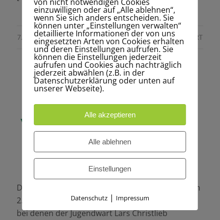
von nicht notwendigen Cookies
einzuwilligen oder auf „Alle ablehnen“,
wenn Sie sich anders entscheiden. Sie
können unter „Einstellungen verwalten“
detaillierte Informationen der von uns
/
/
7. NOVEMBER 2023
0 KOMMENTARE
VON
SPORTWART
eingesetzten Arten von Cookies erhalten
und deren Einstellungen aufrufen. Sie
können die Einstellungen jederzeit
aufrufen und Cookies auch nachträglich
jederzeit abwählen (z.B. in der
Datenschutzerklärung oder unten auf
unserer Webseite).
ALLGEMEIN
Jugend-
Alle akzeptieren
Vereinsmeisterschaften
2023
Alle ablehnen
Einstellungen
Die diesjährigen Vereinsmeisterschaften, die vom
|
Datenschutz
Impressum
2. Jugendwart Julius Brüll organisiert wurden und
bei denen der Jugendwart Lars Christlieb