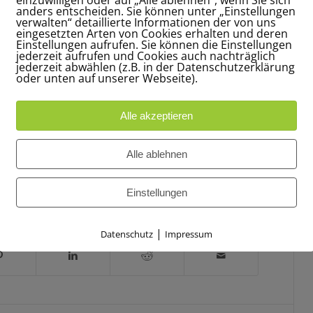
wurden Erinnerungen ausgetauscht, neue
anders entscheiden. Sie können unter „Einstellungen
verwalten“ detaillierte Informationen der von uns
chaft gefeiert, die den TV Grün-Weiss Hannover
eingesetzten Arten von Cookies erhalten und deren
Einstellungen aufrufen. Sie können die Einstellungen
jederzeit aufrufen und Cookies auch nachträglich
jederzeit abwählen (z.B. in der Datenschutzerklärung
er finden sich
als Fotogalerie auf dieser Seite
im
oder unten auf unserer Webseite).
Alle akzeptieren
/
2026
0 KOMMENTARE
Alle ablehnen
WORTE:
100-JAHRFEIER
Einstellungen
INTRAG TEILEN
|
Datenschutz
Impressum