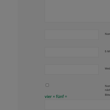
Na
E-M
Web
Nam
näc
Bitt
vier × fünf =