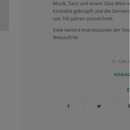
Musik, Tanz und einem Glas Wein 
Kontakte geknüpft und die Gemeins
100-Jahr-Feier des TV
Grün-Weiss
seit 100 Jahren auszeichnet.
Viele weitere Impressionen der Fei
Webauftritt
/
21. JUNI 
SCHLAG
E