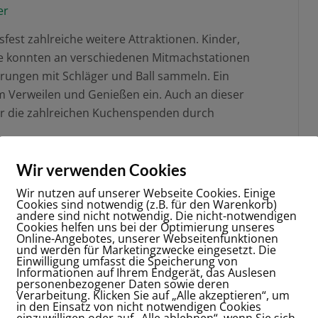
est zahlreiche weitere Attraktionen. Kinder,
te konnten an verschiedenen Mitmachstationen
hrungen mit Schläger und Ball sammeln. Ein
m Verweilen und Genießen ein. Auch an dieser
für die zahlreichen Kuchenspenden durch
tellung der neuen Vereinschronik. Das Buch,
Wir verwenden Cookies
rt von Nicoletta Paradies, zeichnet die bewegte
Wir nutzen auf unserer Webseite Cookies. Einige
nover von den Anfängen bis in die Gegenwart
Cookies sind notwendig (z.B. für den Warenkorb)
hen Erfolge, das Vereinsleben und die Menschen,
andere sind nicht notwendig. Die nicht-notwendigen
Cookies helfen uns bei der Optimierung unseres
ägt haben.
Online-Angebotes, unserer Webseitenfunktionen
und werden für Marketingzwecke eingesetzt. Die
Einwilligung umfasst die Speicherung von
ne Tombola mit attraktiven Preisen, die
Informationen auf Ihrem Endgerät, das Auslesen
nd den Festtag abrundete.
personenbezogener Daten sowie deren
Verarbeitung. Klicken Sie auf „Alle akzeptieren“, um
in den Einsatz von nicht notwendigen Cookies
n einen stimmungsvollen Ausklang über. Bei
einzuwilligen oder auf „Alle ablehnen“, wenn Sie sich