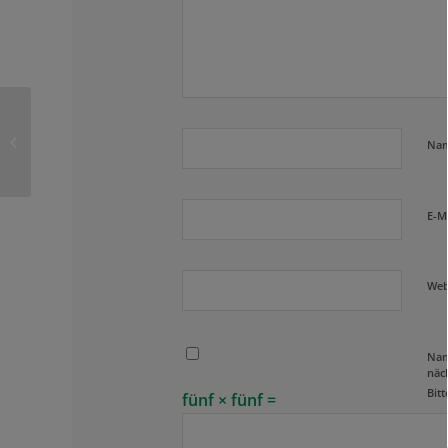
Termine der Saison 2023
Na
E-M
Web
Nam
näc
Bitt
fünf × fünf =