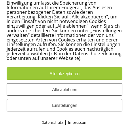
Einwilligung umfasst die Speicherung von
Informationen auf Ihrem Endgerät, das Auslesen
personenbezogener Daten sowie deren
Verarbeitung. Klicken Sie auf „Alle akzeptieren“, um
in den Einsatz von nicht notwendigen Cookies
einzuwilligen oder auf „Alle ablehnen“, wenn Sie sich
anders entscheiden. Sie können unter „Einstellungen
verwalten“ detaillierte Informationen der von uns
eingesetzten Arten von Cookies erhalten und deren
*
me
Einstellungen aufrufen. Sie können die Einstellungen
jederzeit aufrufen und Cookies auch nachträglich
jederzeit abwählen (z.B. in der Datenschutzerklärung
oder unten auf unserer Webseite).
*
ail-Adresse
Alle akzeptieren
site
Alle ablehnen
e, E-Mail-Adresse und Website in diesem Browser für meinen
Einstellungen
hsten Kommentar speichern.
e gib eine Antwort in Ziffern ein:
|
Datenschutz
Impressum