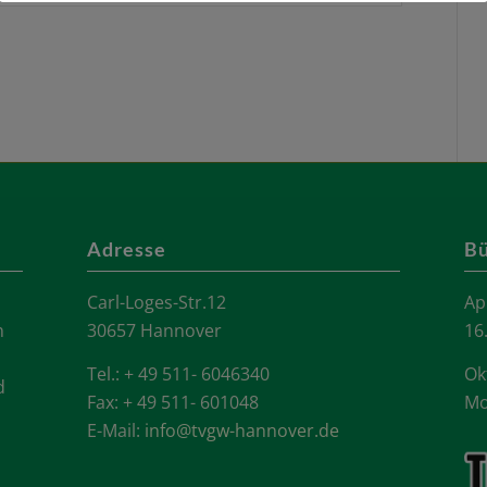
Adresse
Bü
Carl-Loges-Str.12
Ap
n
30657 Hannover
16
Tel.: + 49 511- 6046340
Ok
d
Fax: + 49 511- 601048
Mo
E-Mail:
info@tvgw-hannover.de