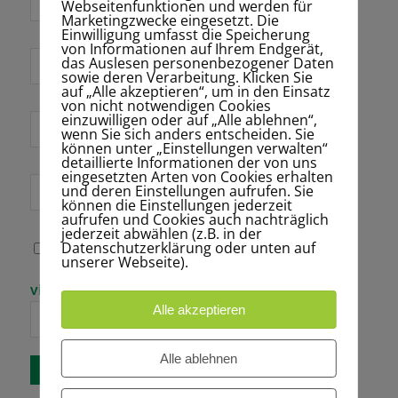
Webseitenfunktionen und werden für
Marketingzwecke eingesetzt. Die
Einwilligung umfasst die Speicherung
von Informationen auf Ihrem Endgerät,
das Auslesen personenbezogener Daten
*
Name
sowie deren Verarbeitung. Klicken Sie
auf „Alle akzeptieren“, um in den Einsatz
von nicht notwendigen Cookies
einzuwilligen oder auf „Alle ablehnen“,
E-Mail-Adresse
wenn Sie sich anders entscheiden. Sie
*
können unter „Einstellungen verwalten“
detaillierte Informationen der von uns
eingesetzten Arten von Cookies erhalten
und deren Einstellungen aufrufen. Sie
Website
können die Einstellungen jederzeit
aufrufen und Cookies auch nachträglich
jederzeit abwählen (z.B. in der
Datenschutzerklärung oder unten auf
Name, E-Mail-
unserer Webseite).
Adresse und
Website in
Bitte gib eine
vier × drei =
diesem Browser
Antwort in
für meinen
Alle akzeptieren
Ziffern ein:
nächsten
Kommentar
speichern.
Alle ablehnen