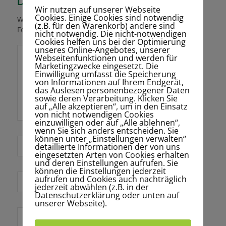
Dein Kommentar
Wir nutzen auf unserer Webseite
Cookies. Einige Cookies sind notwendig
Want to join the discussion?
(z.B. für den Warenkorb) andere sind
Feel free to contribute!
nicht notwendig. Die nicht-notwendigen
Cookies helfen uns bei der Optimierung
unseres Online-Angebotes, unserer
Webseitenfunktionen und werden für
Marketingzwecke eingesetzt. Die
Einwilligung umfasst die Speicherung
von Informationen auf Ihrem Endgerät,
das Auslesen personenbezogener Daten
sowie deren Verarbeitung. Klicken Sie
auf „Alle akzeptieren“, um in den Einsatz
von nicht notwendigen Cookies
einzuwilligen oder auf „Alle ablehnen“,
wenn Sie sich anders entscheiden. Sie
können unter „Einstellungen verwalten“
*
Name
detaillierte Informationen der von uns
eingesetzten Arten von Cookies erhalten
und deren Einstellungen aufrufen. Sie
können die Einstellungen jederzeit
aufrufen und Cookies auch nachträglich
E-Mail-Adresse
jederzeit abwählen (z.B. in der
*
Datenschutzerklärung oder unten auf
unserer Webseite).
Website